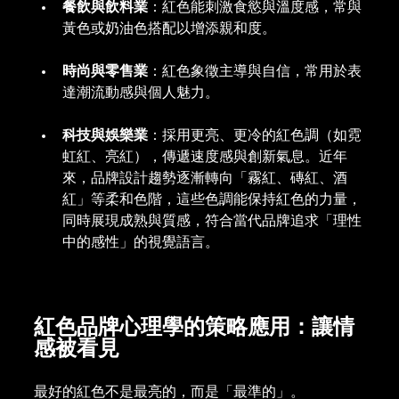
餐飲與飲料業
：紅色能刺激食慾與溫度感，常與
黃色或奶油色搭配以增添親和度。
時尚與零售業
：紅色象徵主導與自信，常用於表
達潮流動感與個人魅力。
科技與娛樂業
：採用更亮、更冷的紅色調（如霓
虹紅、亮紅），傳遞速度感與創新氣息。近年
來，品牌設計趨勢逐漸轉向「霧紅、磚紅、酒
紅」等柔和色階，這些色調能保持紅色的力量，
同時展現成熟與質感，符合當代品牌追求「理性
中的感性」的視覺語言。
紅色品牌心理學的策略應用：讓情
感被看見
最好的紅色不是最亮的，而是「最準的」。