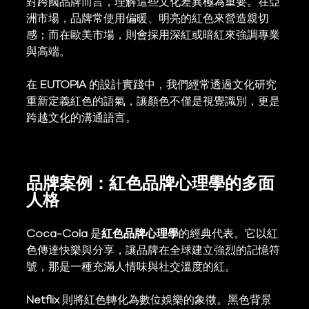
對跨國品牌而言，理解這些文化差異極為重要。在亞
洲市場，品牌常使用偏暖、明亮的紅色來營造親切
感；而在歐美市場，則會採用深紅或暗紅來強調專業
與高端。
在 
EUTOPIA
 的設計實踐中，我們經常透過文化研究
重新定義紅色的語氣，讓顏色不僅是視覺識別，更是
跨越文化的溝通語言。
品牌案例：紅色品牌心理學的多面
人格
Coca-Cola
 是
紅色品牌心理學
的經典代表。它以紅
色傳達快樂與分享，讓品牌在全球建立強烈的記憶符
號，那是一種充滿人情味與社交溫度的紅。
Netflix
 則將紅色轉化為數位娛樂的象徵。黑色背景