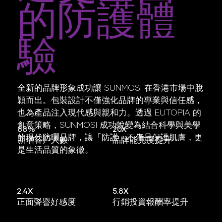
的防護體
驗
全新的品牌形象成功讓 SUNMOSI 在香港市場中脫
穎而出。包裝設計不僅強化品牌的專業與信任感，
也為產品注入現代感與親和力。透過 EUTOPIA 的
創意策略，SUNMOSI 成功蛻變為結合科學與美學
20X
88%
的現代防曬品牌，讓「防護」不僅是保護肌膚，更
品牌能見度提升
新增客戶人數
是生活品質的象徵。
5.8X
2.4X
行銷投資報酬率提升
正面聲譽好感度