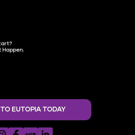
tart?
It Happen.
 TO EUTOPIA TODAY