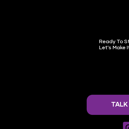
Ready To S
Let’s Make 
TALK