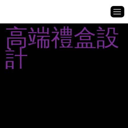
高端禮盒設
計