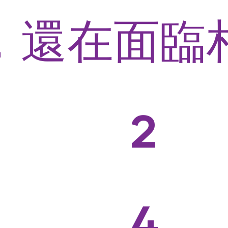
，還在面臨
牌沒記憶
​想開
2
市場
客一買就
道如
銷內容越
品牌
4
越累
升級