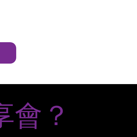
哪開始
享會？