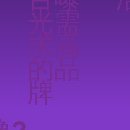
光需
求高
的品
牌