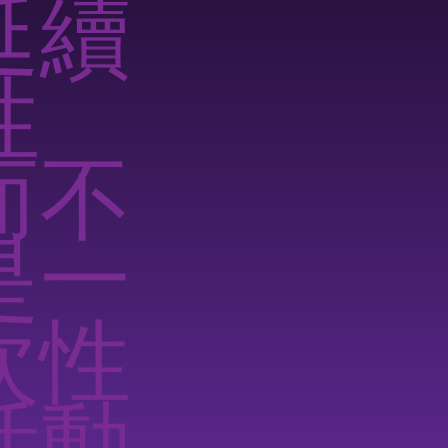
延續
性
而不
是一
次性
活動