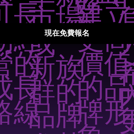
可長
建立
業
市場
期經
更高
現在免費報名
或
營的
價值
新族
成長
的品
群的
路線
牌形
品牌