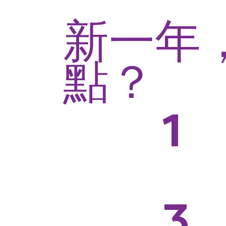
新一年
點？
品
1
點
顧
忘
行
3
做