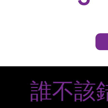
​
效
誰不該