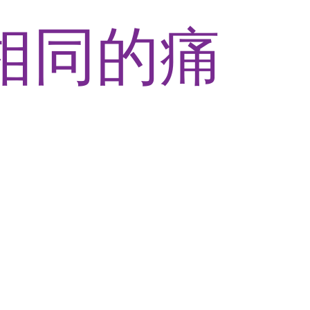
相同的痛
發年輕
卻不知
何進軍
想轉型
卻不知