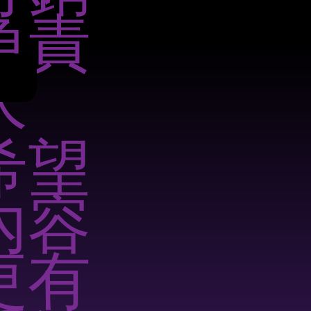
負責
人
希望
內容
更有