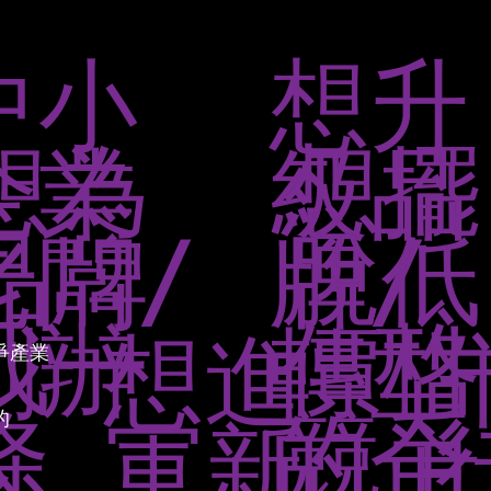
中小
想升
想為
想擺
企業
級品
品牌
脫低
老闆/
牌/
找一
價格
創辦
轉型
想進
爭產業
的
條
競爭
人
的企
軍新