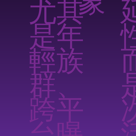
象
尤其
是年
輕族
群、
跨平
台曝