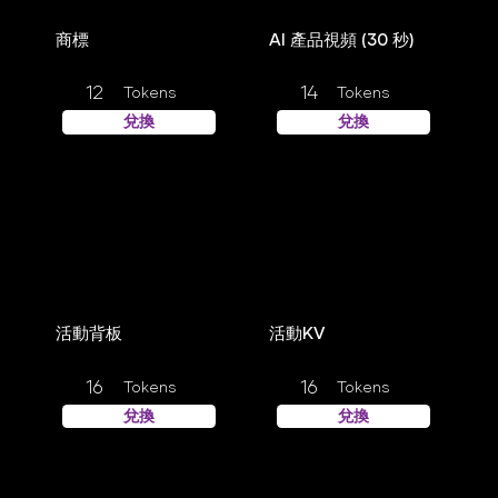
商標
AI 產品視頻 (30 秒)
12
14
Tokens
Tokens
兌換
兌換
活動背板
活動KV
16
16
Tokens
Tokens
兌換
兌換