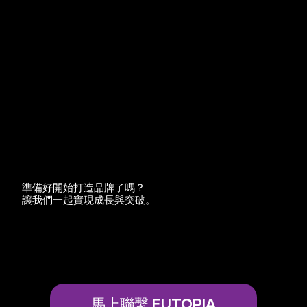
準備好開始打造品牌了嗎？
讓我們一起實現成長與突破。
馬上聯繫 EUTOPIA