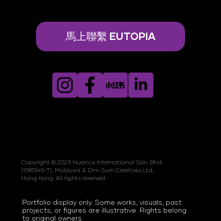
馬上聯繫 EUTOPIA
Copyright © 2025 Nuance International Sdn. Bhd.
(1581545-T), Malaysia & Dim Sum Creatives Ltd,
Hong Kong. All rights reserved.
Portfolio display only. Some works, visuals, past
projects, or figures are illustrative. Rights belong
to original owners