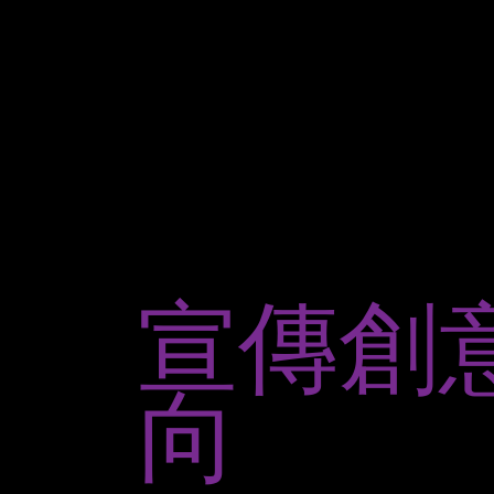
宣傳創
向